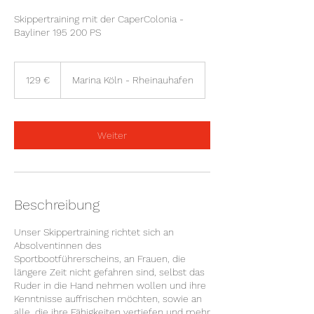
Skippertraining mit der CaperColonia -
Bayliner 195 200 PS
129
Euro
129 €
Marina Köln - Rheinauhafen
Weiter
Beschreibung
Unser Skippertraining richtet sich an
Absolventinnen des
Sportbootführerscheins, an Frauen, die
längere Zeit nicht gefahren sind, selbst das
Ruder in die Hand nehmen wollen und ihre
Kenntnisse auffrischen möchten, sowie an
alle, die ihre Fähigkeiten vertiefen und mehr