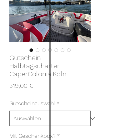
Gutschein
Halbtagscharter
CaperColonia Köln
Preis
319,00 €
Gutscheinauswahl
*
Mit Geschenkbox?
*