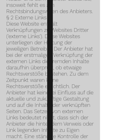
insoweit fehlt es am
Rechtsbindungswillen des Anbieters.
§ 2 Externe Links
Diese Website enthält
Verknüpfungen zu Websites Dritter
('externe Links'). Diese Websites
unterliegen der Haftung der
jeweiligen Betreiber. Der Anbieter hat
bei der erstmaligen Verknüpfung der
externen Links die fremden Inhalte
daraufhin überprüft, ob etwaige
Rechtsverstöße bestehen. Zu dem
Zeitpunkt waren keine
Rechtsverstöße ersichtlich. Der
Anbieter hat keinerlei Einfluss auf die
aktuelle und zukünftige Gestaltung
und auf die Inhalte der verknüpften
Seiten. Das Setzen von externen
Links bedeutet nicht, dass sich der
Anbieter die hinter dem Verweis oder
Link liegenden Inhalte zu Eigen
macht. Eine ständige Kontrolle der