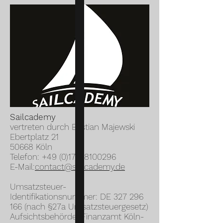
Sailcademy
vertreten durch Bastian Majewski
Ebertplatz 21
50668 Köln
Telefon:
+49 (0)170-8100296
E-Mail:
contact@sailcademy.de
Umsatzsteuer-
Identifikationsnummer: DE
327 296
166
(nach §27a Umsatzsteuergesetz)
Aufsichtsbehörde: Finanzamt Köln-