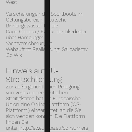
West
Versicherungen der Sportboote im
Geltungsbereich: Deutsche
Binnengewässer für die
CaperColonia / EU für die Likedeeler
über Hamburger
Yachtversicherungen
Webauftritt Realisierung: Sailcademy
.Co Wix
Hinweis auf EU-
Streitschlichtung
Zur außergerichtlichen Beilegung
von verbraucherrechtlichen
Streitigkeiten hat die Europäische
Union eine Online-Plattform ('OS-
Plattform') eingerichtet, an die Sie
sich wenden können. Die Plattform
finden Sie
unter
http://ec.europa.eu/consumers