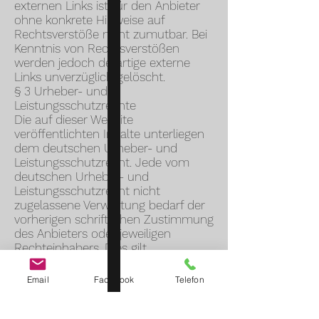
externen Links ist für den Anbieter
ohne konkrete Hinweise auf
Rechtsverstöße nicht zumutbar. Bei
Kenntnis von Rechtsverstößen
werden jedoch derartige externe
Links unverzüglich gelöscht.
§ 3 Urheber- und
Leistungsschutzrechte
Die auf dieser Website
veröffentlichten Inhalte unterliegen
dem deutschen Urheber- und
Leistungsschutzrecht. Jede vom
deutschen Urheber- und
Leistungsschutzrecht nicht
zugelassene Verwertung bedarf der
vorherigen schriftlichen Zustimmung
des Anbieters oder jeweiligen
Rechteinhabers. Dies gilt
insbesondere für Vervielfältigung,
Bearbeitung, Übersetzung,
Email
Facebook
Telefon
Einspeicherung, Verarbeitung bzw.
Wiedergabe von Inhalten in