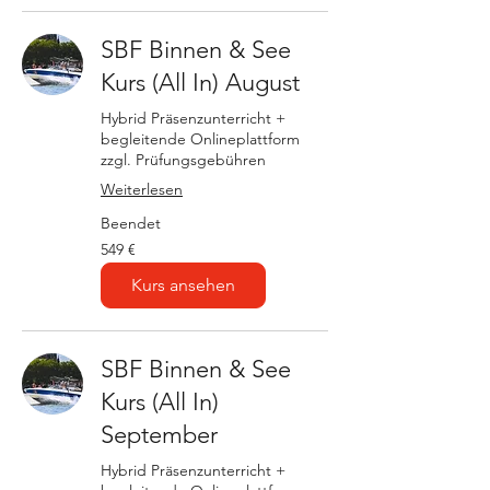
SBF Binnen & See
Kurs (All In) August
Hybrid Präsenzunterricht +
begleitende Onlineplattform
zzgl. Prüfungsgebühren
Weiterlesen
Beendet
549
549 €
Euro
Kurs ansehen
SBF Binnen & See
Kurs (All In)
September
Hybrid Präsenzunterricht +