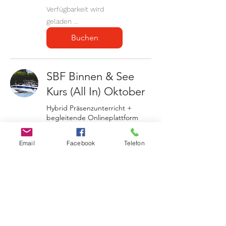
Verfügbarkeit wird
geladen ...
Buchen
SBF Binnen & See
Kurs (All In) Oktober
Hybrid Präsenzunterricht +
begleitende Onlineplattform
zzgl. Prüfungsgebühren
Weiterlesen
Email
Facebook
Telefon
Beginnt: 1. Okt.
549
549 €
Euro
Verfügbarkeit wird
geladen ...
Buchen