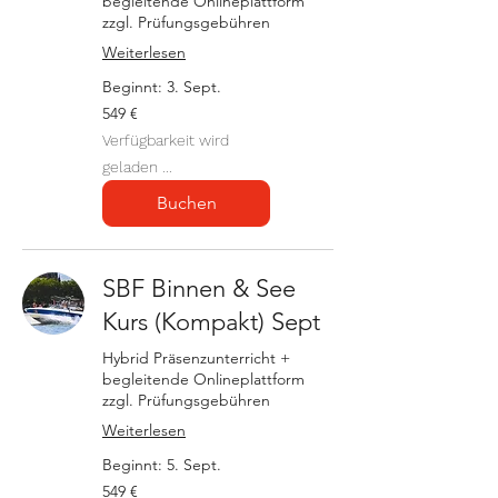
begleitende Onlineplattform
zzgl. Prüfungsgebühren
Weiterlesen
Beginnt: 3. Sept.
549
549 €
Euro
Verfügbarkeit wird
geladen ...
Buchen
SBF Binnen & See
Kurs (Kompakt) Sept
Hybrid Präsenzunterricht +
begleitende Onlineplattform
zzgl. Prüfungsgebühren
Weiterlesen
Beginnt: 5. Sept.
549
549 €
Euro