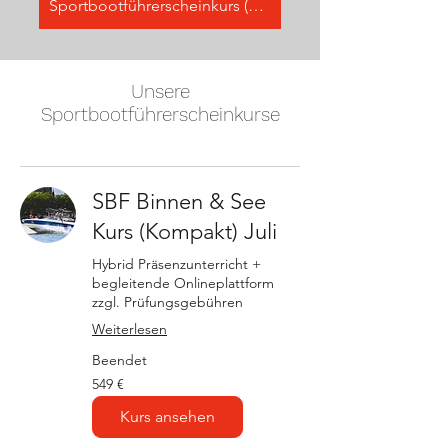
Sportbootführerscheinkurs (NUR ONLINE bei unserem Partner Bootsschule 1)
Unsere
Sportbootführerscheinkurse
SBF Binnen & See
Kurs (Kompakt) Juli
Hybrid Präsenzunterricht +
begleitende Onlineplattform
zzgl. Prüfungsgebühren
Weiterlesen
Beendet
549
549 €
Euro
Kurs ansehen