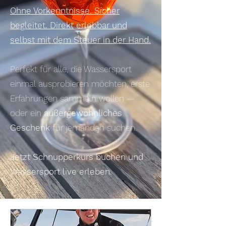
Ohne Vorkenntnisse. Sicher
begleitet. Direkt erlebbar und
selbst mit dem Steuer in der Hand.
Perfekt für alle, die Wassersport
einmal ausprobieren möchten, erste
Erfahrungen sammeln wollen —
oder ein
außergewöhnliches
Geschenk
für jemanden suchen.
Jetzt Schnupperkurs buchen und
Wassersport live erleben.