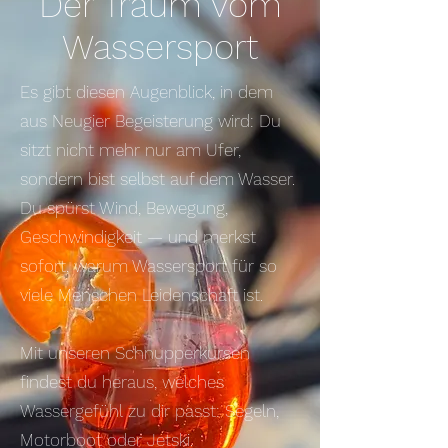
Der Traum vom
Wassersport
Es gibt diesen Augenblick, in dem
aus Neugier Begeisterung wird: Du
sitzt nicht mehr nur am Ufer,
sondern bist selbst auf dem Wasser.
Du spürst Wind, Bewegung,
Geschwindigkeit — und merkst
sofort, warum Wassersport für so
viele Menschen Leidenschaft ist.
Mit unseren Schnupperkursen
findest du heraus, welches
Wassergefühl zu dir passt: Segeln,
Motorboot oder Jetski.