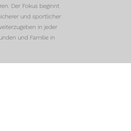
ren. Der Fokus beginnt
icherer und sportlicher
eiterzugeben in jeder
unden und Familie in