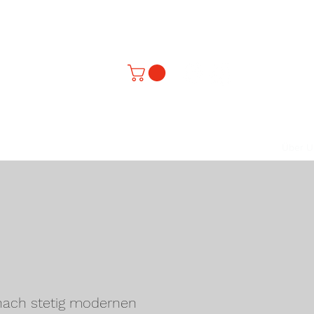
nte
rbildung
Schnupperkurse
ONLINE buchen
Gutscheine
Über U
nach stetig modernen