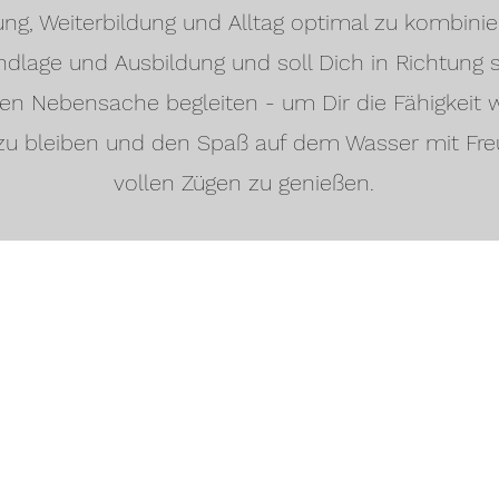
g, Weiterbildung und Alltag optimal zu kombinie
ndlage und Ausbildung und soll Dich in Richtung s
n Nebensache begleiten - um Dir die Fähigkeit w
zu bleiben und den Spaß auf dem Wasser mit Fre
vollen Zügen zu genießen.