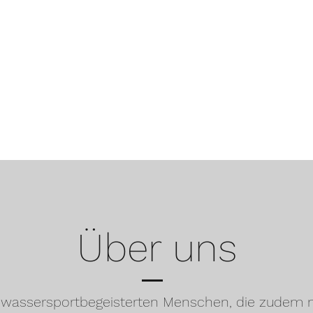
Wassersportmome
rboot
Boots-/Jetski Vermietung
Segeln lernen
Seminare & Weite
Über uns
s wassersportbegeisterten Menschen, die zudem 