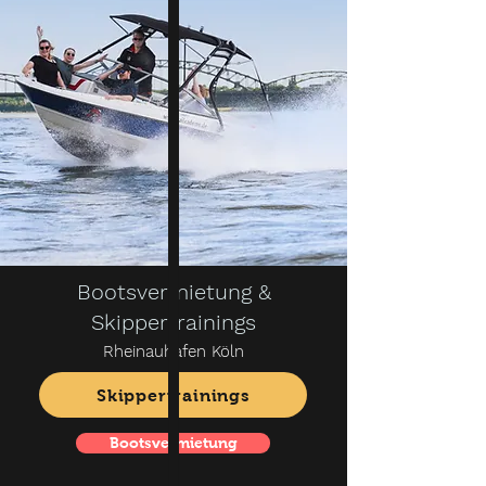
Bootsvermietung &
Skippertrainings
Rheinauhafen Köln
Skippertrainings
Bootsvermietung