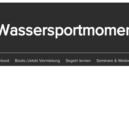
Wassersportmome
rboot
Boots-/Jetski Vermietung
Segeln lernen
Seminare & Weite