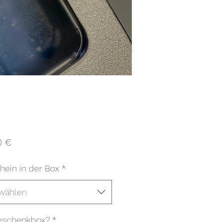
Preis
0 €
hein in der Box
*
wählen
eschenkbox?
*