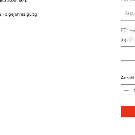
 hinzukommen.
Aus
 Folgejahres gültig.
Für w
(optio
Anzahl