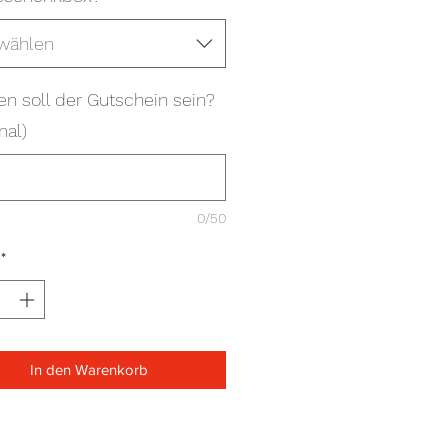
wählen
en soll der Gutschein sein?
nal)
0/50
*
In den Warenkorb