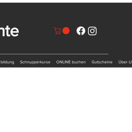
nte
rbildung
Schnupperkurse
ONLINE buchen
Gutscheine
Über U