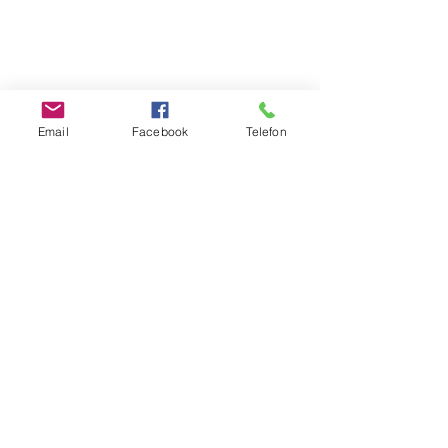
Email
Facebook
Telefon
Sailcademy
Deine Wassersportmomente in
Köln und im Mittelmeer
Impressum
Datenschutzerklärung
Allgemeine Geschäftsbedingungen