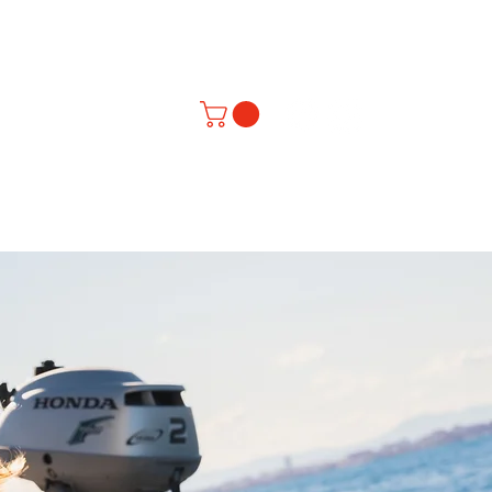
nte
rbildung
Schnupperkurse
ONLINE buchen
Gutscheine
Über U