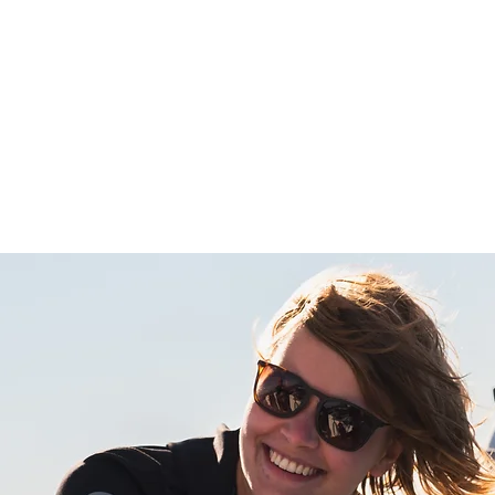
Wassersportmome
rboot
Boots-/Jetski Vermietung
Segeln lernen
Seminare & Weite