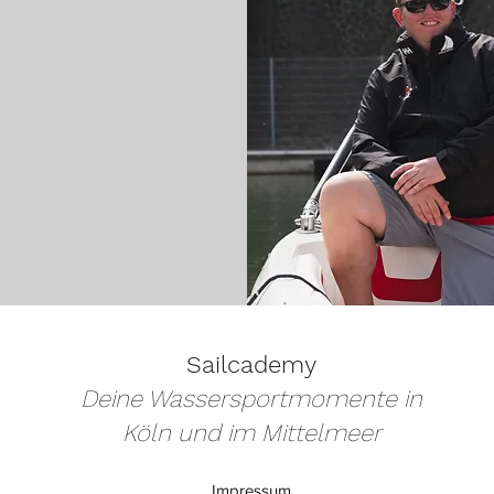
Sailcademy
Deine Wassersportmomente in
Köln und im Mittelmeer
Impressum