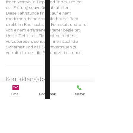
Ihnen wertvolle Tipps und Tricks, um bei
der Prüfung souverän aufzutreten.
Diese Fahrstunde findet auf einem
modernen, beheizten Pilothouse-Boot
direkt im Rheinauhafen Köln statt und wird
von einem erfahrenen Trainer begleitet.
Unser Ziel ist es, Sie nicht nur optimal
vorzubereiten, sondern Ihnen auch die
Sicherheit und das Selbstvertrauen zu
vermitteln, um die Prüfung zu bestehen.
Kontaktangaben
Bayenstraße 28a, Cologne, Germany
Email
Facebook
Telefon
+49 170 8100296
contact@sailcademy.de