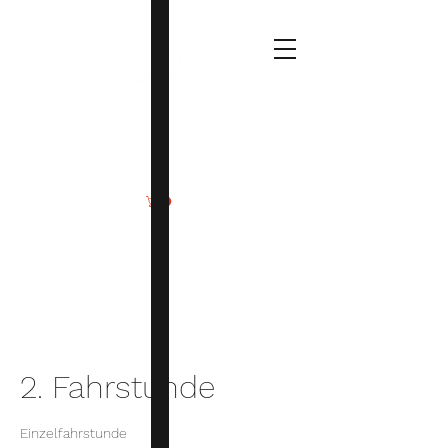
Deine
Wassersportmomente
2. Fahrstunde
Einzelfahrstunde